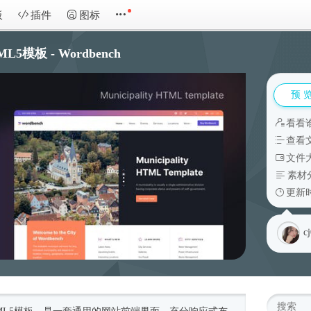
板
插件
图标
模板 - Wordbench
预 
看看
查看
文件大
素材
更新时
c