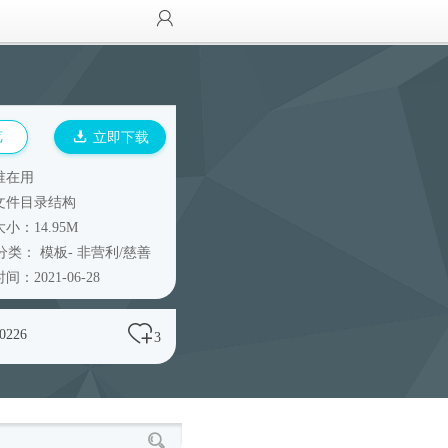
览
立即下载
谁在用
文件目录结构
小：14.95M
分类：
模板
-
非营利/慈善
间：2021-06-28
j0226
3