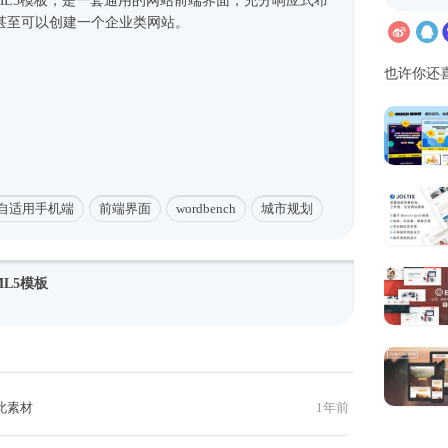
ML5模板
，是一套通用的网站前端界面，充分
响应式
布
甚至可以创建一个企业类网站。
也许你还
自适用手机端
前端界面
wordbench
城市规划
L5模板
此素材
1年前